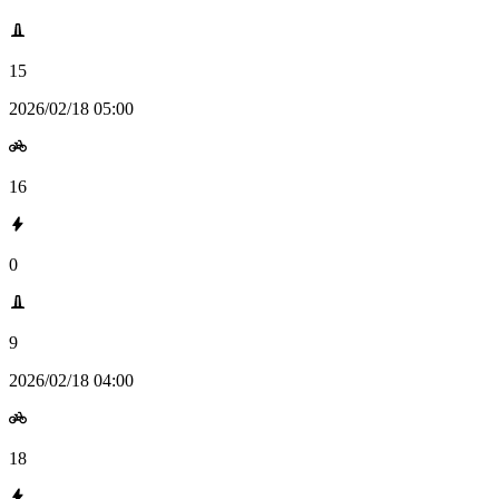
15
2026/02/18 05:00
16
0
9
2026/02/18 04:00
18