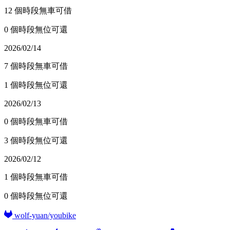
12 個時段無車可借
0 個時段無位可還
2026/02/14
7 個時段無車可借
1 個時段無位可還
2026/02/13
0 個時段無車可借
3 個時段無位可還
2026/02/12
1 個時段無車可借
0 個時段無位可還
wolf-yuan/youbike