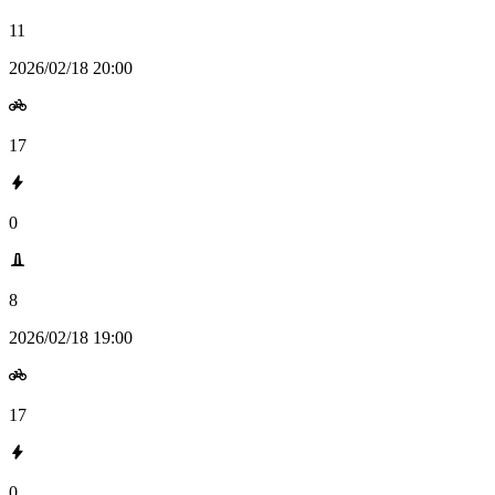
11
2026/02/18 20:00
17
0
8
2026/02/18 19:00
17
0