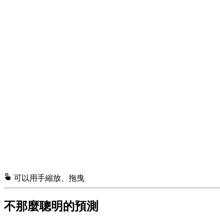
可以用手縮放、拖曳
不那麼聰明的預測