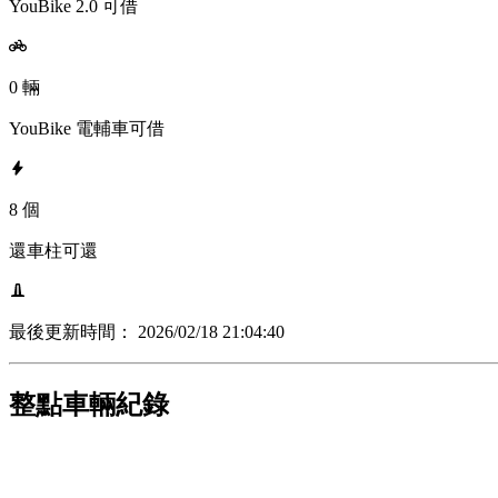
YouBike 2.0 可借
0 輛
YouBike 電輔車可借
8 個
還車柱可還
最後更新時間：
2026/02/18 21:04:40
整點車輛紀錄