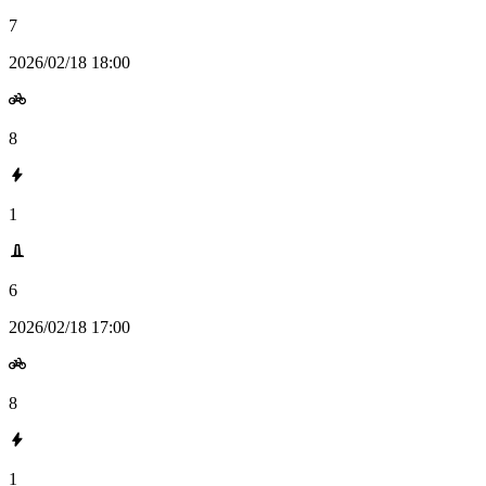
7
2026/02/18 18:00
8
1
6
2026/02/18 17:00
8
1