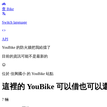
查 Bike
Switch language
API
YouBike 的防火牆把我給擋了
目前的資訊可能不是最新的
位於
佳興國小
的 YouBike 站點
這裡的
YouBike
可以借也可以
7 輛