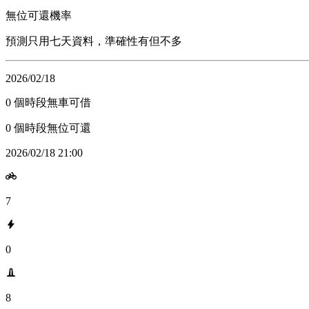
無位可還機率
預測只用七天資料，準確性有但不多
2026/02/18
0 個時段無車可借
0 個時段無位可還
2026/02/18 21:00
7
0
8